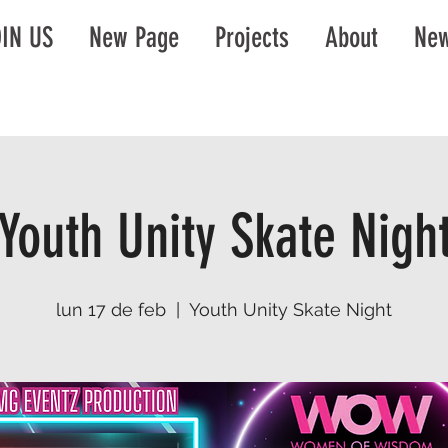
IN US
New Page
Projects
About
New
Youth Unity Skate Nigh
lun 17 de feb
  |  
Youth Unity Skate Night