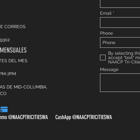
Email
DE CORREOS
Phone
9302
 MENSUALES
By selecting thi
accept "text" 
TES DEL MES
NAACP Tri-Citi
Message
6PM-7PM
CAS DE MID-COLUMBIA,
SCO
nmo @NAACPTRICITIESWA CashApp @NAACPTRICITIESWA