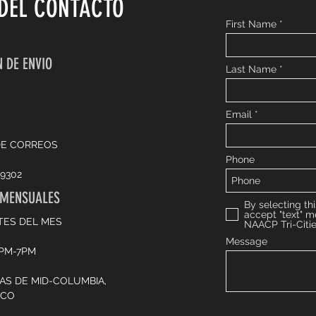
DEL CONTACTO
First Name
 DE ENVIO
Last Name
Email
DE CORREOS
Phone
9302
 MENSUALES
By selecting thi
accept "text" 
TES DEL MES
NAACP Tri-Citi
Message
6PM-7PM
CAS DE MID-COLUMBIA,
SCO