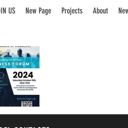
IN US
New Page
Projects
About
New